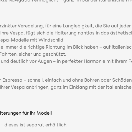
fekte Navigation ermöglicht – ganz im Stil der italienischen
nkter Veredelung, für eine Langlebigkeit, die Sie auf jeder 
hre Vespa, fügt sich die Halterung nahtlos in das ästhetisc
espa-Modelle mit Windschild
e immer die richtige Richtung im Blick haben – auf italienisc
ahrten, sicher und geschützt.
r und deutlich vor Augen – in perfekter Harmonie mit Ihrem F
scher Espresso – schnell, einfach und ohne Bohren oder Schäd
 Vespa anbringen, ganz im Einklang mit der italienischen 
erungen für Ihr Modell
 dieses ist separat erhältlich.