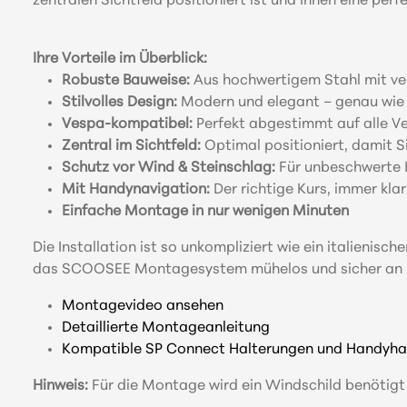
zentralen Sichtfeld positioniert ist und Ihnen eine per
Ihre Vorteile im Überblick:
Robuste Bauweise:
Aus hochwertigem Stahl mit verzi
Stilvolles Design:
Modern und elegant – genau wie I
Vespa-kompatibel:
Perfekt abgestimmt auf alle V
Zentral im Sichtfeld:
Optimal positioniert, damit Si
Schutz vor Wind & Steinschlag:
Für unbeschwerte F
Mit Handynavigation:
Der richtige Kurs, immer kla
Einfache Montage in nur wenigen Minuten
Die Installation ist so unkompliziert wie ein italieni
das SCOOSEE Montagesystem mühelos und sicher an Ihrer
Montagevideo ansehen
Detaillierte Montageanleitung
Kompatible SP Connect Halterungen und Handyhalt
Hinweis:
Für die Montage wird ein Windschild benötigt –