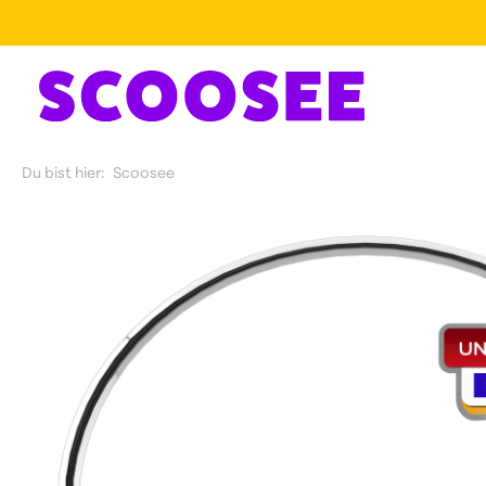
Du bist hier:
Scoosee